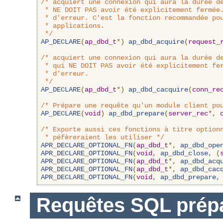
/* acquiert une connexion qui aura la durée de
 * NE DOIT PAS avoir été explicitement fermée.
 * d'erreur. C'est la fonction recommandée pou
 * applications.

 */
AP_DECLARE
(
ap_dbd_t
*)
ap_dbd_acquire
(
request_
/* acquiert une connexion qui aura la durée de
 * qui NE DOIT PAS avoir été explicitement fer
 * d'erreur.

 */
AP_DECLARE
(
ap_dbd_t
*)
ap_dbd_cacquire
(
conn_re
/* Prépare une requête qu'un module client po
AP_DECLARE
(
void
)
ap_dbd_prepare
(
server_rec
*,
/* Exporte aussi ces fonctions à titre optionn
 * péfèreraient les utiliser */
APR_DECLARE_OPTIONAL_FN
(
ap_dbd_t
*,
ap_dbd_ope
APR_DECLARE_OPTIONAL_FN
(
void
,
ap_dbd_close
,
(
APR_DECLARE_OPTIONAL_FN
(
ap_dbd_t
*,
ap_dbd_acq
APR_DECLARE_OPTIONAL_FN
(
ap_dbd_t
*,
ap_dbd_cac
APR_DECLARE_OPTIONAL_FN
(
void
,
ap_dbd_prepare
,
Requêtes SQL prép