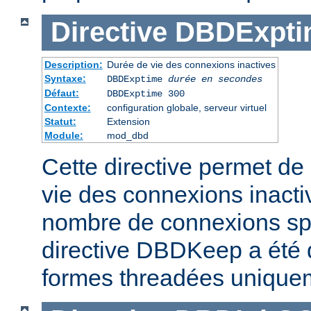
Directive
DBDExpti
Description:
Durée de vie des connexions inactives
Syntaxe:
DBDExptime
durée en secondes
Défaut:
DBDExptime 300
Contexte:
configuration globale, serveur virtuel
Statut:
Extension
Module:
mod_dbd
Cette directive permet de 
vie des connexions inacti
nombre de connexions spé
directive DBDKeep a été 
formes threadées unique