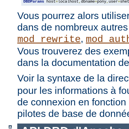
DBDParams
 host
=
localhost
,
dbname
=
pony
,
user
=
she
Vous pourrez alors utilise
dans de nombreux autre
,
mod_rewrite
mod_aut
Vous trouverez des exempl
dans la documentation de
Voir la syntaxe de la dire
pour les informations à fo
de connexion en fonction 
pilotes de base de donné