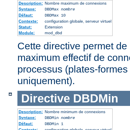
Description:
Nombre maximum de connexions
Syntaxe:
DBDMax
nombre
Défaut:
DBDMax 10
Contexte:
configuration globale, serveur virtuel
Statut:
Extension
Module:
mod_dbd
Cette directive permet de 
maximum effectif de conn
processus (plates-formes
uniquement).
Directive
DBDMin
Description:
Nombre minimum de connexions
Syntaxe:
DBDMin
nombre
Défaut:
DBDMin 1
Contexte:
configuration globale, serveur virtuel