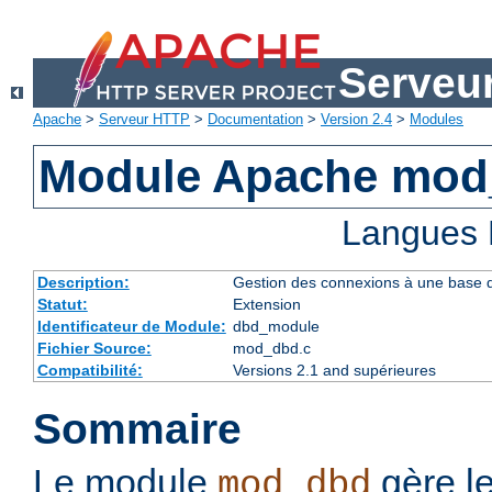
Serveu
Apache
>
Serveur HTTP
>
Documentation
>
Version 2.4
>
Modules
Module Apache mo
Langues 
Description:
Gestion des connexions à une base
Statut:
Extension
Identificateur de Module:
dbd_module
Fichier Source:
mod_dbd.c
Compatibilité:
Versions 2.1 and supérieures
Sommaire
Le module
gère l
mod_dbd