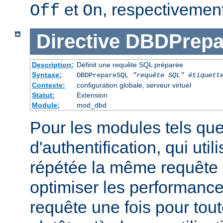
et
, respectivement
Off
On
Directive
DBDPrepa
Description:
Définit une requête SQL préparée
Syntaxe:
DBDPrepareSQL
"requête SQL"
étiquett
Contexte:
configuration globale, serveur virtuel
Statut:
Extension
Module:
mod_dbd
Pour les modules tels qu
d'authentification, qui uti
répétée la même requête
optimiser les performance
requête une fois pour tou