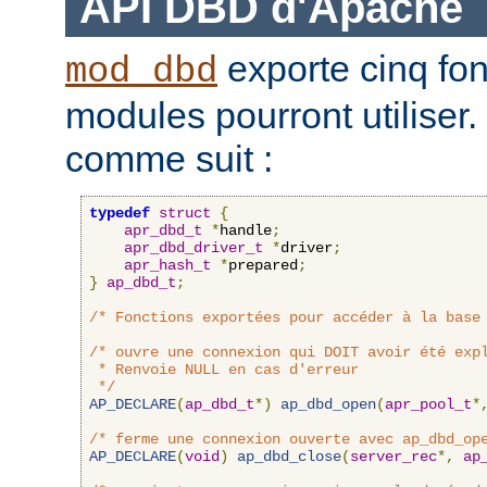
API DBD d'Apache
exporte cinq fon
mod_dbd
modules pourront utiliser.
comme suit :
typedef
struct
{
apr_dbd_t
*
handle
;
apr_dbd_driver_t
*
driver
;
apr_hash_t
*
prepared
;
}
ap_dbd_t
;
/* Fonctions exportées pour accéder à la base
/* ouvre une connexion qui DOIT avoir été expl
 * Renvoie NULL en cas d'erreur

 */
AP_DECLARE
(
ap_dbd_t
*)
ap_dbd_open
(
apr_pool_t
*
/* ferme une connexion ouverte avec ap_dbd_op
AP_DECLARE
(
void
)
ap_dbd_close
(
server_rec
*,
ap