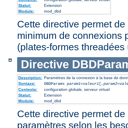
Statut:
Extension
Module:
mod_dbd
Cette directive permet de 
minimum de connexions p
(plates-formes threadées
Directive
DBDPara
Description:
Paramètres de la connexion à la base de don
Syntaxe:
DBDParams
param1
=
valeur1
[,
param2
=
val
Contexte:
configuration globale, serveur virtuel
Statut:
Extension
Module:
mod_dbd
Cette directive permet de 
paramètres selon les beso