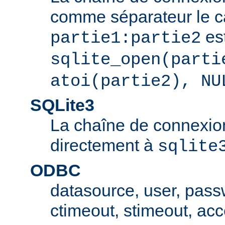
comme séparateur le car
est
partie1:partie2
sqlite_open(parti
atoi(partie2), NU
SQLite3
La chaîne de connexio
directement à
sqlite
ODBC
datasource, user, pass
ctimeout, stimeout, ac