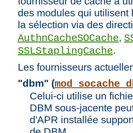
fournisseur de cache à uti
des modules qui utilisent l
la sélection via des direc
,
AuthnCacheSOCache
S
.
SSLStaplingCache
Les fournisseurs actuelle
"dbm" (
mod_socache_d
Celui-ci utilise un fic
DBM sous-jacente peut 
d'APR installée suppor
de DBM.