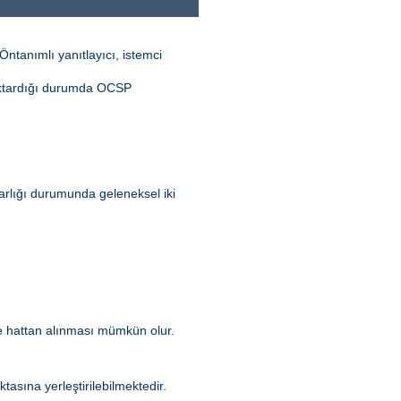
ntanımlı yanıtlayıcı, istemci
aktardığı durumda OCSP
 varlığı durumunda geleneksel iki
kle hattan alınması mümkün olur.
asına yerleştirilebilmektedir.