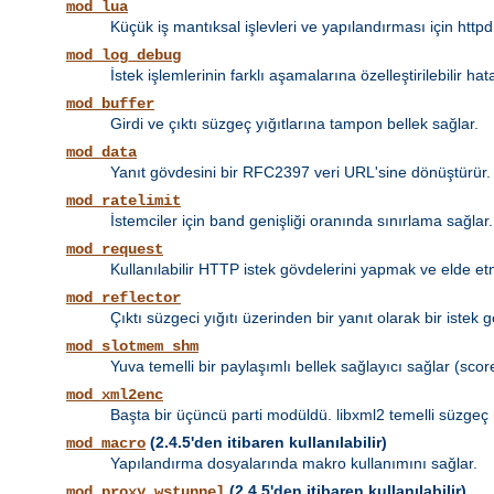
mod_lua
Küçük iş mantıksal işlevleri ve yapılandırması için httpd
mod_log_debug
İstek işlemlerinin farklı aşamalarına özelleştirilebilir 
mod_buffer
Girdi ve çıktı süzgeç yığıtlarına tampon bellek sağlar.
mod_data
Yanıt gövdesini bir RFC2397 veri URL'sine dönüştürür.
mod_ratelimit
İstemciler için band genişliği oranında sınırlama sağlar.
mod_request
Kullanılabilir HTTP istek gövdelerini yapmak ve elde et
mod_reflector
Çıktı süzgeci yığıtı üzerinden bir yanıt olarak bir istek 
mod_slotmem_shm
Yuva temelli bir paylaşımlı bellek sağlayıcı sağlar (score
mod_xml2enc
Başta bir üçüncü parti modüldü. libxml2 temelli süzgeç 
(2.4.5'den itibaren kullanılabilir)
mod_macro
Yapılandırma dosyalarında makro kullanımını sağlar.
(2.4.5'den itibaren kullanılabilir)
mod_proxy_wstunnel