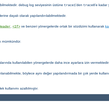
abilmektedir.
log seviyesinin üstüne
'den
'e kadar 
debug
trace1
trace8
erine dayalı olarak yapılandırılabilmektedir.
,
ve benzeri yönergelerde ortak bir sözdizimi kullanarak
ka
Header
<If>
tık mümkündür.
arında kullanılabilen yönergelerde daha ince ayarlara izin vermektedir
mlanabilmekte, böylece aynı değer yapılandırmada bir çok yerde kullan
ek kullanımı azaltılmıştır.