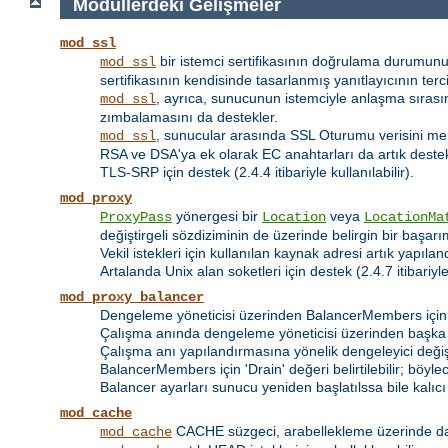
Modüllerdeki Gelişmeler
mod_ssl
bir istemci sertifikasının doğrulama durumunu
mod_ssl
sertifikasının kendisinde tasarlanmış yanıtlayıcının terci
, ayrıca, sunucunun istemciyle anlaşma sıra
mod_ssl
zımbalamasını da destekler.
, sunucular arasında SSL Oturumu verisini me
mod_ssl
RSA ve DSA'ya ek olarak EC anahtarları da artık deste
TLS-SRP için destek (2.4.4 itibariyle kullanılabilir).
mod_proxy
yönergesi bir
veya
ProxyPass
Location
LocationMa
değiştirgeli sözdiziminin de üzerinde belirgin bir başarım
Vekil istekleri için kullanılan kaynak adresi artık yapılan
Artalanda Unix alan soketleri için destek (2.4.7 itibariyle 
mod_proxy_balancer
Dengeleme yöneticisi üzerinden BalancerMembers için 
Çalışma anında dengeleme yöneticisi üzerinden başka
Çalışma anı yapılandırmasına yönelik dengeleyici değişt
BalancerMembers için 'Drain' değeri belirtilebilir; böy
Balancer ayarları sunucu yeniden başlatılssa bile kalıcı o
mod_cache
CACHE süzgeci, arabellekleme üzerinde daha 
mod_cache