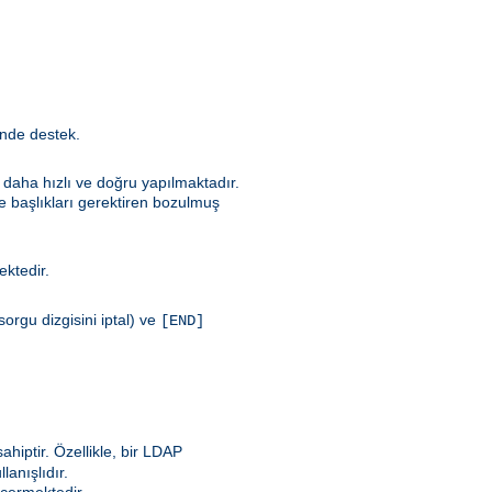
inde destek.
e daha hızlı ve doğru yapılmaktadır.
le başlıkları gerektiren bozulmuş
mektedir.
orgu dizgisini iptal) ve
[END]
ahiptir. Özellikle, bir LDAP
anışlıdır.