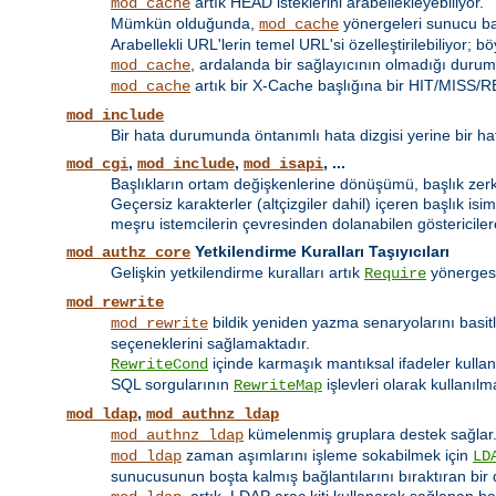
artık HEAD isteklerini arabellekleyebiliyor.
mod_cache
Mümkün olduğunda,
yönergeleri sunucu bazı
mod_cache
Arabellekli URL'lerin temel URL'si özelleştirilebiliyor; 
, ardalanda bir sağlayıcının olmadığı durumd
mod_cache
artık bir X-Cache başlığına bir HIT/MISS/RE
mod_cache
mod_include
Bir hata durumunda öntanımlı hata dizgisi yerine bir hat
,
,
, ...
mod_cgi
mod_include
mod_isapi
Başlıkların ortam değişkenlerine dönüşümü, başlık zerki 
Geçersiz karakterler (altçizgiler dahil) içeren başlık isim
meşru istemcilerin çevresinden dolanabilen göstericilere
Yetkilendirme Kuralları Taşıyıcıları
mod_authz_core
Gelişkin yetkilendirme kuralları artık
yönerges
Require
mod_rewrite
bildik yeniden yazma senaryolarını basit
mod_rewrite
seçeneklerini sağlamaktadır.
içinde karmaşık mantıksal ifadeler kulla
RewriteCond
SQL sorgularının
işlevleri olarak kullanılm
RewriteMap
,
mod_ldap
mod_authnz_ldap
kümelenmiş gruplara destek sağlar
mod_authnz_ldap
zaman aşımlarını işleme sokabilmek için
mod_ldap
LD
sunucusunun boşta kalmış bağlantılarını bıraktıran bir 