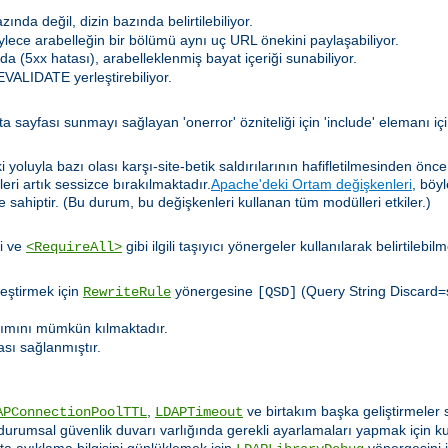
nda değil, dizin bazında belirtilebiliyor.
böylece arabelleğin bir bölümü aynı uç URL önekini paylaşabiliyor.
a (5xx hatası), arabelleklenmiş bayat içeriği sunabiliyor.
VALIDATE yerleştirebiliyor.
a sayfası sunmayı sağlayan 'onerror' özniteliği için 'include' elemanı iç
yoluyla bazı olası karşı-site-betik saldırılarının hafifletilmesinden önc
leri artık sessizce bırakılmaktadır.
Apache'deki Ortam değişkenleri
, böy
 sahiptir. (Bu durum, bu değişkenleri kullanan tüm modülleri etkiler.)
i ve
gibi ilgili taşıyıcı yönergeler kullanılarak belirtilebil
<RequireAll>
leştirmek için
yönergesine
(Query String Discard=s
RewriteRule
[QSD]
nımını mümkün kılmaktadır.
ası sağlanmıştır.
.
,
ve birtakım başka geliştirmeler s
APConnectionPoolTTL
LDAPTimeout
durumsal güvenlik duvarı varlığında gerekli ayarlamaları yapmak için kull