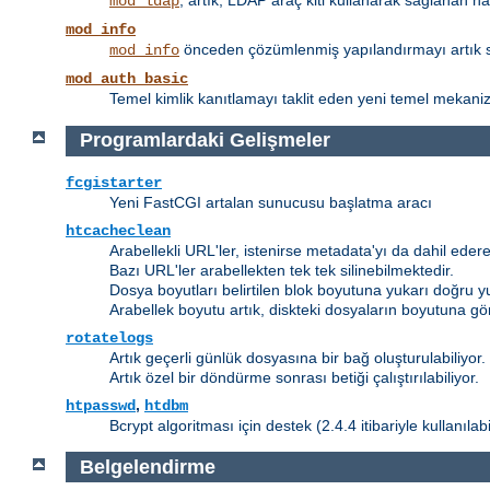
, artık, LDAP araç kiti kullanarak sağlanan h
mod_ldap
mod_info
önceden çözümlenmiş yapılandırmayı artık su
mod_info
mod_auth_basic
Temel kimlik kanıtlamayı taklit eden yeni temel mekanizm
Programlardaki Gelişmeler
fcgistarter
Yeni FastCGI artalan sunucusu başlatma aracı
htcacheclean
Arabellekli URL'ler, istenirse metadata'yı da dahil edere
Bazı URL'ler arabellekten tek tek silinebilmektedir.
Dosya boyutları belirtilen blok boyutuna yukarı doğru y
Arabellek boyutu artık, diskteki dosyaların boyutuna gö
rotatelogs
Artık geçerli günlük dosyasına bir bağ oluşturulabiliyor.
Artık özel bir döndürme sonrası betiği çalıştırılabiliyor.
,
htpasswd
htdbm
Bcrypt algoritması için destek (2.4.4 itibariyle kullanılab
Belgelendirme