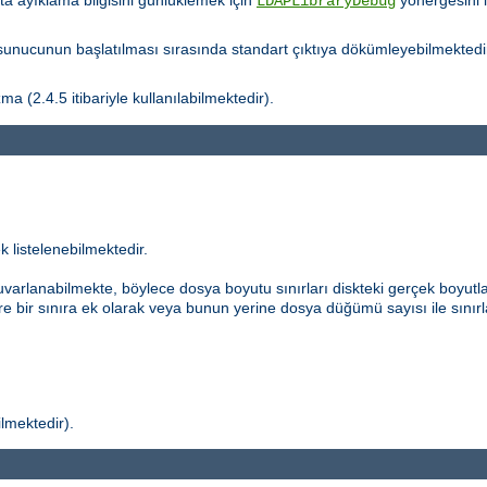
ata ayıklama bilgisini günlüklemek için
yönergesini 
LDAPLibraryDebug
nucunun başlatılması sırasında standart çıktıya dökümleyebilmektedi
a (2.4.5 itibariyle kullanılabilmektedir).
k listelenebilmektedir.
uvarlanabilmekte, böylece dosya boyutu sınırları diskteki gerçek boyutla
re bir sınıra ek olarak veya bunun yerine dosya düğümü sayısı ile sınırl
ilmektedir).