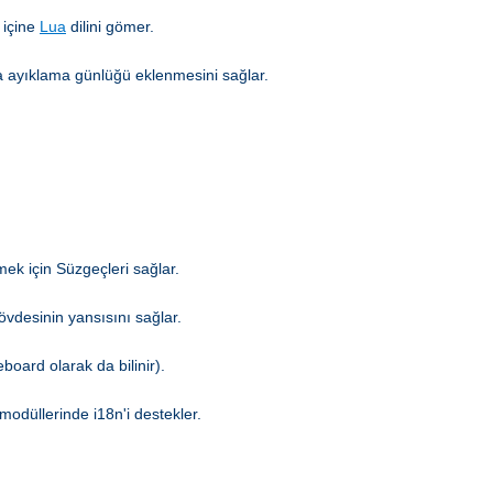
 içine
Lua
dilini gömer.
hata ayıklama günlüğü eklenmesini sağlar.
mek için Süzgeçleri sağlar.
gövdesinin yansısını sağlar.
board olarak da bilinir).
modüllerinde i18n'i destekler.