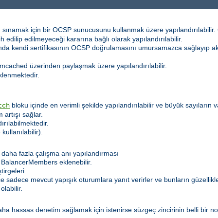
 sınamak için bir OCSP sunucusunu kullanmak üzere yapılandırılabilir. Ö
h edilip edilmeyeceği kararına bağlı olarak yapılandırılabilir.
sında kendi sertifikasının OCSP doğrulamasını umursamazca sağlayıp 
mcached üzerinden paylaşmak üzere yapılandırılabilir.
klenmektedir.
bloku içinde en verimli şekilde yapılandırılabilir ve büyük sayıların
tch
 artışı sağlar.
dırılabilmektedir.
kullanılabilir).
daha fazla çalışma anı yapılandırması
 BalancerMembers eklenebilir.
irgeleri
lece sadece mevcut yapışık oturumlara yanıt verirler ve bunların güzelli
labilir.
hassas denetim sağlamak için istenirse süzgeç zincirinin belli bir nokt