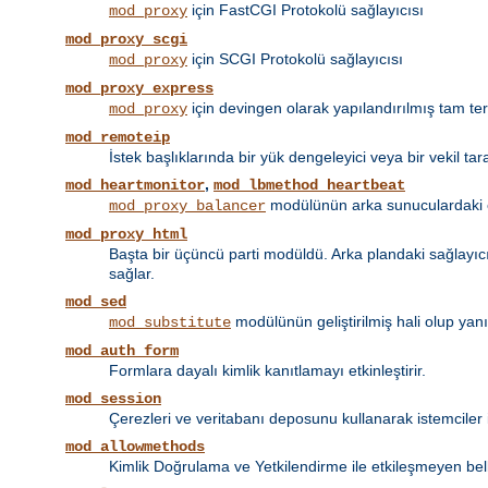
için FastCGI Protokolü sağlayıcısı
mod_proxy
mod_proxy_scgi
için SCGI Protokolü sağlayıcısı
mod_proxy
mod_proxy_express
için devingen olarak yapılandırılmış tam tersi
mod_proxy
mod_remoteip
İstek başlıklarında bir yük dengeleyici veya bir vekil tar
,
mod_heartmonitor
mod_lbmethod_heartbeat
modülünün arka sunuculardaki et
mod_proxy_balancer
mod_proxy_html
Başta bir üçüncü parti modüldü. Arka plandaki sağlayıcın
sağlar.
mod_sed
modülünün geliştirilmiş hali olup yan
mod_substitute
mod_auth_form
Formlara dayalı kimlik kanıtlamayı etkinleştirir.
mod_session
Çerezleri ve veritabanı deposunu kullanarak istemciler 
mod_allowmethods
Kimlik Doğrulama ve Yetkilendirme ile etkileşmeyen bel