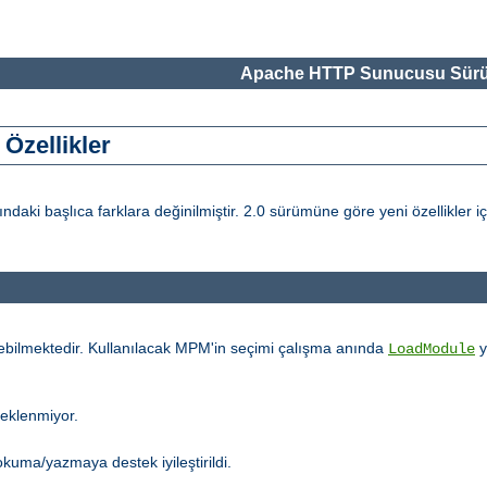
Apache HTTP Sunucusu Sürü
Özellikler
i başlıca farklara değinilmiştir. 2.0 sürümüne göre yeni özellikler i
ebilmektedir. Kullanılacak MPM'in seçimi çalışma anında
y
LoadModule
teklenmiyor.
kuma/yazmaya destek iyileştirildi.