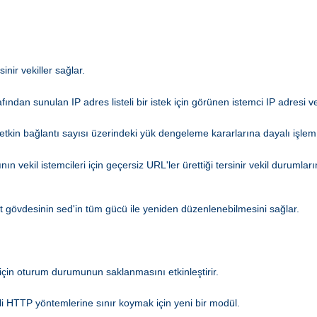
nir vekiller sağlar.
afından sunulan IP adres listeli bir istek için görünen istemci IP adresi ve
kin bağlantı sayısı üzerindeki yük dengeleme kararlarına dayalı işlem
ın vekil istemcileri için geçersiz URL'ler ürettiği tersinir vekil durumla
ıt gövdesinin sed'in tüm gücü ile yeniden düzenlenebilmesini sağlar.
için oturum durumunun saklanmasını etkinleştirir.
li HTTP yöntemlerine sınır koymak için yeni bir modül.