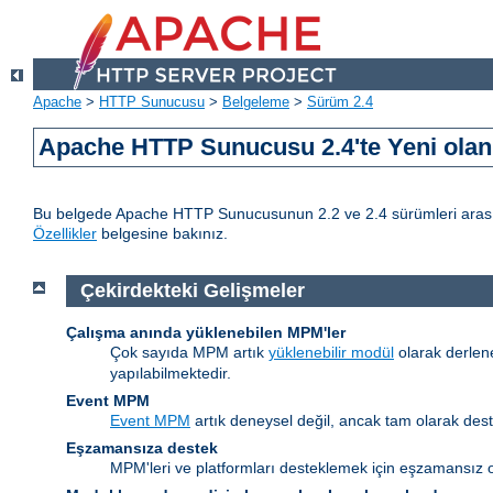
Apache
>
HTTP Sunucusu
>
Belgeleme
>
Sürüm 2.4
Apache HTTP Sunucusu 2.4'te Yeni olan 
Bu belgede Apache HTTP Sunucusunun 2.2 ve 2.4 sürümleri arasındak
Özellikler
belgesine bakınız.
Çekirdekteki Gelişmeler
Çalışma anında yüklenebilen MPM'ler
Çok sayıda MPM artık
yüklenebilir modül
olarak derlen
yapılabilmektedir.
Event MPM
Event MPM
artık deneysel değil, ancak tam olarak des
Eşzamansıza destek
MPM'leri ve platformları desteklemek için eşzamansız o