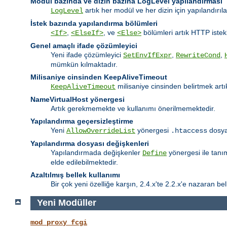
Modul bazında ve dizin bazına LogLevel yapılandırması
artık her modül ve her dizin için yapılandırıl
LogLevel
İstek bazında yapılandırma bölümleri
,
, ve
bölümleri artık HTTP istekl
<If>
<ElseIf>
<Else>
Genel amaçlı ifade çözümleyici
Yeni ifade çözümleyici
,
,
SetEnvIfExpr
RewriteCond
mümkün kılmaktadır.
Milisaniye cinsinden KeepAliveTimeout
milisaniye cinsinden belirtmek ar
KeepAliveTimeout
NameVirtualHost yönergesi
Artık gerekmemekte ve kullanımı önerilmemektedir.
Yapılandırma geçersizleştirme
Yeni
yönergesi
dosyal
AllowOverrideList
.htaccess
Yapılandırma dosyası değişkenleri
Yapılandırmada değişkenler
yönergesi ile tanı
Define
elde edilebilmektedir.
Azaltılmış bellek kullanımı
Bir çok yeni özelliğe karşın, 2.4.x'te 2.2.x'e nazaran bell
Yeni Modüller
mod_proxy_fcgi