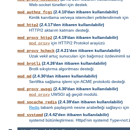
Web-socket tünelleri için destek.
(2.4.10'dan itibaren kullanılabilir)
mod_authnz_fcgi
Kimlik kanıtlama ve/veya istemcileri yetkilendirmek için
(2.4.17'den itibaren kullanılabilir)
mod_http2
HTTP/2 aktarım katmanı desteği.
(2.4.19'dan itibaren kullanılabilir)
mod_proxy_http2
için HTTP/2 Protokol arayüzü
mod_proxy
(2.4.21'den itibaren kullanılabilir)
mod_proxy_hcheck
Uzak vekil artuç sunucuları için bağımsız özdevinimli sa
(2.4.26'dan itibaren kullanılabilir)
mod_brotli
Brotli sıkıştırma algoritması desteği.
(2.4.30'dan itibaren kullanılabilir)
mod_md
Sertifika sağlama işlemi için ACME protokolü desteği.
(2.4.30'dan itibaren kullanılabilir)
mod_proxy_uwsgi
UWSGI ağ geçidi modülü.
mod_proxy
(2.4.39'dan itibaren kullanılabilir)
mod_socache_redis
Redis
tabanlı paylaşımlı nesne arabelleği sağlayıcı için
(2.4.42'den itibaren kullanılabilir)
mod_systemd
systemd bütünleştirmesi. Httpd'nin systemd
Type=not