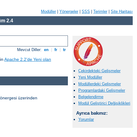
Modüller
|
Yönergeler
|
SSS
|
Terimler
|
Site Haritası
m 2.4
Mevcut Diller:
en
|
fr
|
tr
çin
Apache 2.2’de Yeni olan
Çekirdekteki Gelişmeler
Yeni Modüller
Modüllerdeki Gelişmeler
Programlardaki Gelişmeler
Belgelendirme
önergesi üzerinden
Modül Geliştirici Değişiklikleri
Ayrıca bakınız:
Yorumlar