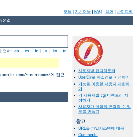
모듈
|
지시어들
|
FAQ
|
용어
|
사이트맵
 2.4
 언어:
en
|
es
|
fr
|
ja
|
ko
|
tr
사용자별 웹디렉토리
에 접근
xample.com/~username/
UserDir로 파일경로 지정하기
기능을 이용할 사용자 제한하
기
각 사용자별 cgi 디렉토리 지
정하기
사용자가 설정을 변경할 수 있
도록 만들기
참고
URL을 파일시스템에 대응
Comments